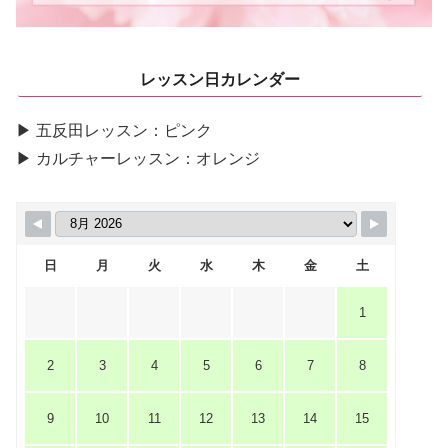
レッスン日カレンダー
▶ 五反田レッスン：ピンク
▶ カルチャーレッスン：オレンジ
日
月
火
水
木
金
土
1
2
3
4
5
6
7
8
9
10
11
12
13
14
15