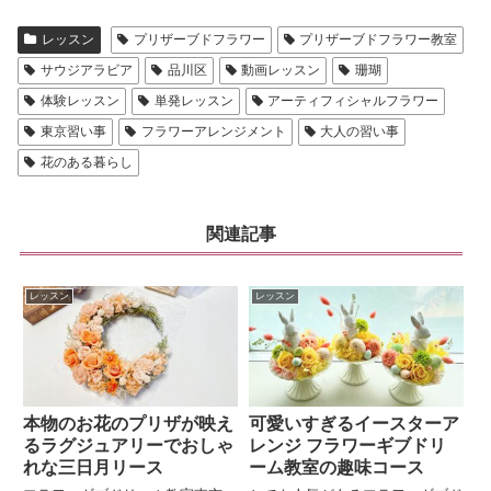
レッスン
プリザーブドフラワー
プリザーブドフラワー教室
サウジアラビア
品川区
動画レッスン
珊瑚
体験レッスン
単発レッスン
アーティフィシャルフラワー
東京習い事
フラワーアレンジメント
大人の習い事
花のある暮らし
関連記事
レッスン
レッスン
本物のお花のプリザが映え
可愛いすぎるイースターア
るラグジュアリーでおしゃ
レンジ フラワーギブドリ
れな三日月リース
ーム教室の趣味コース