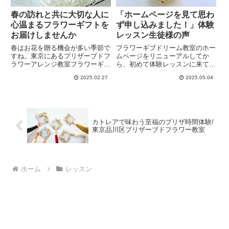
春の訪れと共に大切な人に
「ホームページを見て思わ
心温まるフラワーギフトを
ず申し込みました！」体験
お届けしませんか
レッスン生徒様の声
春はお花を贈る機会が多い季節で
フラワーギブドリーム教室のホー
すね。東京にあるプリザーブドフ
ムページをリニューアルしてか
ラワーアレンジ教室フラワーギブ
ら、初めて体験レッスンに来てく
ドリームで春のキャンペーンを開
れた生徒さまの声をインタビュー
2025.02.27
2025.05.04
催します。そのお得情報と作品紹
形式でまとめました。受講される
介です。卒業、送別、入学、入
までの様々な心理変化や、教室の
社、母の日などプレゼントに悩ん
雰囲気などを掲載しています。体
でいる方のお役に立てたら嬉しい
験レッスンの魅力満載です。
です。
カトレアで味わう至福のプリザ時間体験/
東京品川区プリザーブドフラワー教室
ホーム
レッスン