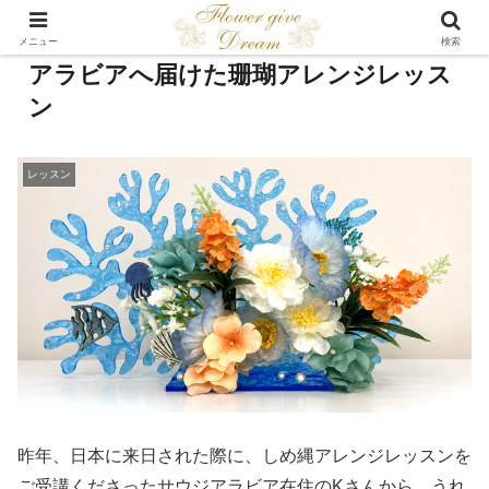
海を越えて咲いた癒しの時間。サウジ
メニュー
検索
アラビアへ届けた珊瑚アレンジレッス
ン
レッスン
昨年、日本に来日された際に、しめ縄アレンジレッスンを
ご受講くださったサウジアラビア在住のKさんから、うれ