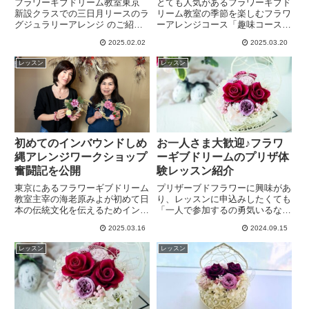
フラワーギブドリーム教室東京
とても人気があるフラワーギブド
新設クラスでの三日月リースのラ
リーム教室の季節を楽しむフラワ
グジュラリーアレンジ のご紹介
ーアレンジコース「趣味コース」
とその作成過程、使用している新
のご紹介です。今回は可愛すぎる
2025.02.02
2025.03.20
しいお花「ジニア」について解説
卵とうさぎのイースターアレンジ
しています。 オシャレなリース
のコツが満載。初心者さまでもご
レッスン
レッスン
を作って見たい方、お花に興味が
受講可能です。単発でも毎月でも
ある方のお役に立てたら嬉しいで
おしゃべりしながら、楽しくレッ
す。
スンができます。
初めてのインバウンドしめ
お一人さま大歓迎♪フラワ
縄アレンジワークショップ
ーギブドリームのプリザ体
奮闘記を公開
験レッスン紹介
東京にあるフラワーギブドリーム
プリザーブドフラワーに興味があ
教室主宰の海老原みよが初めて日
り、レッスンに申込みしたくても
本の伝統文化を伝えるためインバ
「一人で参加するの勇気いるな」
ウンドレッスンを開催しました。
「初心者だけど大丈夫かな」など
2025.03.16
2024.09.15
その高級アーティフィシャルフラ
躊躇してしまうことはありません
ワーしめ縄アレンジレッスンを成
か？フラワーギブドリームの体験
レッスン
レッスン
功へと導いた奮闘記とレッスンの
レッスンは、9割以上がお一人
様子、海外受講者の感想をご紹介
様。アットホームな雰囲気をお試
しています。
しください。