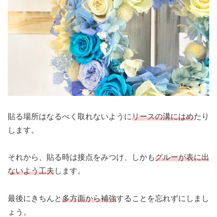
貼る場所はなるべく取れないように
リースの溝にはめ
たり
します。
それから、貼る時は接点をみつけ、しかも
グルーが表に出
ないよう工夫
します。
最後にきちんと
多方面から補強
することを忘れずにしまし
ょう。