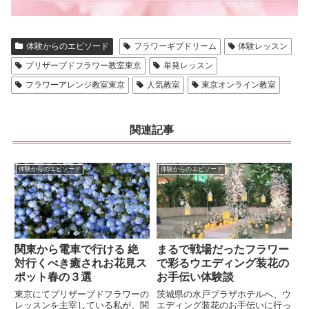
体験からのエピソード
フラワーギブドリーム
体験レッスン
プリザーブドフラワー教室東京
単発レッスン
フラワーアレンジ教室東京
人気教室
東京オンライン教室
関連記事
体験からのエピソード
体験からのエピソード
関東から電車で行ける 絶
まるで戦場だったフラワー
対行くべき癒されお花見ス
で彩るウエディング装花の
ポット春の３選
お手伝い体験談
東京にてプリザーブドフラワーの
茨城県の水戸プラザホテルへ、ウ
レッスンを主宰している私が、関
エディング装花のお手伝いに行っ