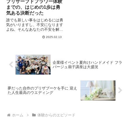
プリザーブドフラワー体験
までの、はじめの1歩は勇
気ある決断だった
誰でも新しい事をはじめるには勇
気がいりますし、不安になります
よね。そんなあなたの不安を解消
できるフラワーギブドリーム教室
2025.02.13
の「体験レッスンまでの生徒さま
のお声」と「体験後の生徒さまの
お声」をまとめてみました。長い
講師歴だからこそのレポートにな
ります。
企業様イベント夏向けハンドメイド フラ
パージュ扇子講座は大盛況
夢だった自作のプリザブーケを手に 迎え
た人生最高のウエディング
ホーム
体験からのエピソード