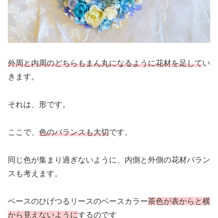
外周と内周のどちらもまん丸になるように花材を足して
い
きます。
それは、形です。
ここで、
色のバランスも大切
です。
同じ色が集まり過ぎないように、内側と外側の花材バラン
スも考えます。
ベースのひげつるリースのベースカラー
茶色が表からと横
から見えないように
するのです