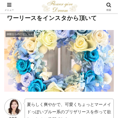
嬉しい注文 オールプリザーブドフラ
メニュー
検索
ワーリースをインスタから頂いて
体験からのエピソード
夏らしく爽やかで、可愛くちょっとマーメイ
ドっぽいブルー系のプリザリースを作って欲