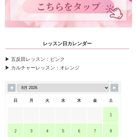
レッスン日カレンダー
▶ 五反田レッスン：ピンク
▶ カルチャーレッスン：オレンジ
日
月
火
水
木
金
土
1
2
3
4
5
6
7
8