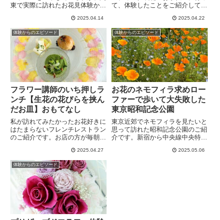
東で実際に訪れたお花見体験か
て、体験したことをご紹介してい
ら、皆さんにおすすめ出来る電車
ます。思ったより激務で、時間と
2025.04.14
2025.04.22
で行けるお花見スポット３選をご
の戦いでした。グリーンと白のエ
紹介します。この記事がお花見ス
レガントな壮大な装花のもと、素
体験からのエピソード
体験からのエピソード
ポットを探している方の参考にな
敵なカップルが沢山幸せになって
ってくれれば嬉しいです。
くれたら、嬉しく思います。
フラワー講師のいち押しラ
お花のネモフィラ求めロー
ンチ【生花の花びらを挟ん
ファーで歩いて大失敗した
だお皿】おもてなし
東京昭和記念公園
私が訪れてみたかったお花好きに
東京近郊でネモフィラを見たいと
はたまらないフレンチレストラン
思って訪れた昭和記念公園のご紹
のご紹介です。お店の方が毎朝作
介です。新宿から中央線中央特快
成する生花をはさんだお皿や素敵
で２４分立川駅からも歩けます。
2025.04.27
2025.05.06
なお花の絵柄の数々でおもてなし
ネモフィラ畑、ポピー畑、ブーケ
してくれるランチに一押しのお店
ガーデンと点在しています。この
体験からのエピソード
は、東京丸の内にある「モナリ
記事がお花見スポットを探してい
ザ」というお店です。味も絶品で
る方の参考になってくれれば嬉し
すよ。
いです