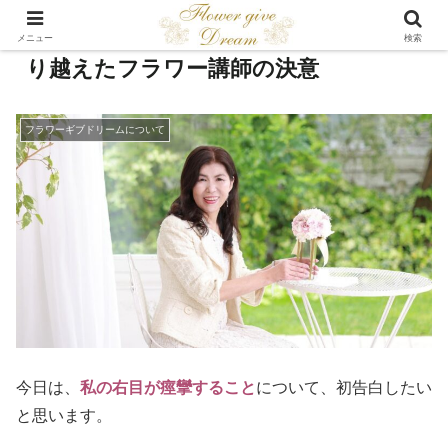
目の痙攣は私の勲章！ダブル受験を乗
メニュー
検索
り越えたフラワー講師の決意
フラワーギブドリームについて
今日は、
私の右目が痙攣すること
について、初告白したい
と思います。