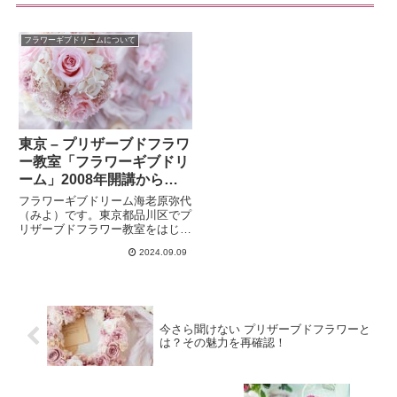
フラワーギブドリームについて
東京 – プリザーブドフラワ
ー教室「フラワーギブドリ
ーム」2008年開講からの
想い
フラワーギブドリーム海老原弥代
（みよ）です。東京都品川区でプ
リザーブドフラワー教室をはじめ
て2024年で16年。コロナ禍を乗
2024.09.09
り越え、今でもフラワーレッスン
を続けて来られたのは生徒様たち
のおかげです。感謝の気持ちを込
めて16年を振り返ってみまし
た。
今さら聞けない プリザーブドフラワーと
は？その魅力を再確認！